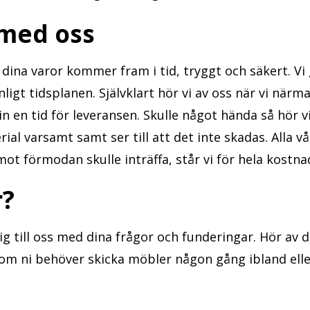
 med oss
t dina varor kommer fram i tid, tryggt och säkert. Vi 
ligt tidsplanen. Självklart hör vi av oss när vi närm
 en tid för leveransen. Skulle något hända så hör vi 
ial varsamt samt ser till att det inte skadas. Alla v
ot förmodan skulle inträffa, står vi för hela kostna
r?
till oss med dina frågor och funderingar. Hör av dig
om ni behöver skicka möbler någon gång ibland eller 