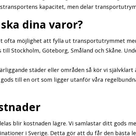
stbilstransportens kapacitet, men delar transportut
 ska dina varor?
t ofta möjlighet att fylla ut transportutrymmet med
 till Stockholm, Göteborg, Småland och Skåne. Unde
ärliggande städer eller områden så kör vi självklart ä
gods till en ort som ligger utanför våra regelbundn
stnader
las blir kostnaden lägre. Vi samlastar ditt gods me
tinationer i Sverige. Detta gör att du får den bästa l