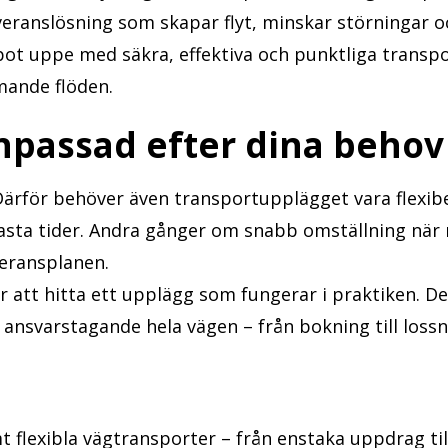
everanslösning som skapar flyt, minskar störningar o
mpot uppe med säkra, effektiva och punktliga transpo
mande flöden.
npassad efter dina behov
 Därför behöver även transportupplägget vara flexib
fasta tider. Andra gånger om snabb omställning när
veransplanen.
 att hitta ett upplägg som fungerar i praktiken. Det
ansvarstagande hela vägen – från bokning till lossn
t flexibla vägtransporter – från enstaka uppdrag ti